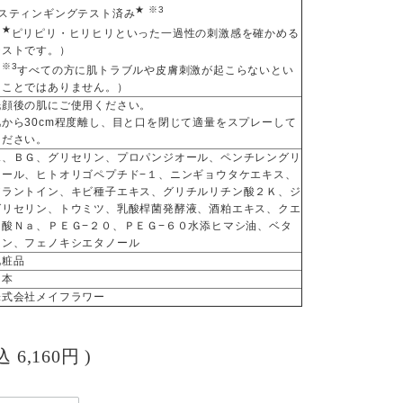
★ ※3
●スティンギングテスト済み
★
（
ピリピリ・ヒリヒリといった一過性の刺激感を確かめる
テストです。）
※3
（
すべての方に肌トラブルや皮膚刺激が起こらないとい
うことではありません。）
洗顔後の肌にご使用ください。
肌から30cm程度離し、目と口を閉じて適量をスプレーして
ください。
水、ＢＧ、グリセリン、プロパンジオール、ペンチレングリ
コール、ヒトオリゴペプチド−１、ニンギョウタケエキス、
アラントイン、キビ種子エキス、グリチルリチン酸２Ｋ、ジ
グリセリン、トウミツ、乳酸桿菌発酵液、酒粕エキス、クエ
ン酸Ｎａ、ＰＥＧ−２０、ＰＥＧ−６０水添ヒマシ油、ベタ
イン、フェノキシエタノール
化粧品
日本
株式会社メイフラワー
税込
6,160円
)