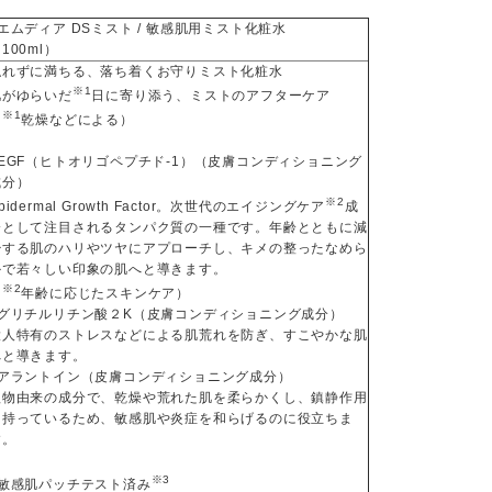
エムディア DSミスト / 敏感肌用ミスト化粧水
100ml）
触れずに満ちる、落ち着くお守りミスト化粧水
※1
肌がゆらいだ
日に寄り添う、ミストのアフターケア
※1
（
乾燥などによる）
■EGF（ヒトオリゴペプチド-1）（皮膚コンディショニング
成分）
※2
pidermal Growth Factor。次世代のエイジングケア
成
分として注目されるタンパク質の一種です。年齢とともに減
少する肌のハリやツヤにアプローチし、キメの整ったなめら
かで若々しい印象の肌へと導きます。
※2
（
年齢に応じたスキンケア）
■グリチルリチン酸２K（皮膚コンディショニング成分）
大人特有のストレスなどによる肌荒れを防ぎ、すこやかな肌
へと導きます。
■アラントイン（皮膚コンディショニング成分）
植物由来の成分で、乾燥や荒れた肌を柔らかくし、鎮静作用
を持っているため、敏感肌や炎症を和らげるのに役立ちま
す。
※3
●敏感肌パッチテスト済み