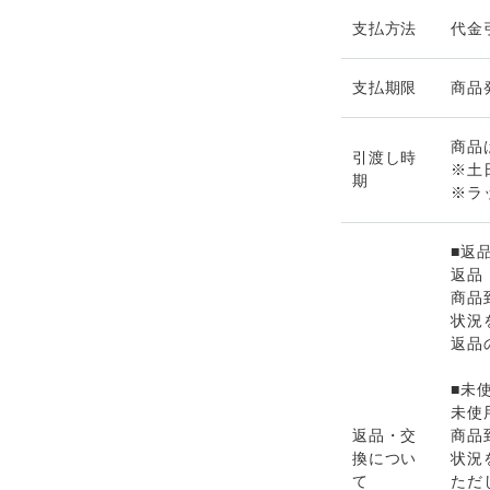
支払方法
代金
支払期限
商品
商品
引渡し時
※土
期
※ラ
■返
返品
商品
状況
返品
■未
未使
返品・交
商品
換につい
状況
て
ただ