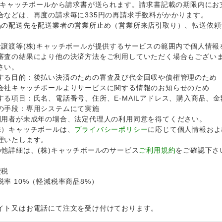
株)キャッチボールから請求書が送られます。請求書記載の期限内にお
合などは、再度の請求毎に335円の再請求手数料がかかります。
品の配送先を配送業者の営業所止め（営業所来店引取り）、転送依頼
。
金譲渡等(株)キャッチボールが提供するサービスの範囲内で個人情報
審査の結果により他の決済方法をご利用していただく場合もござい
さい。
する目的：後払い決済のための審査及び代金回収や債権管理のため
会社キャッチボールよりサービスに関する情報のお知らせのため
する項目：氏名、電話番号、住所、E‐MAILアドレス、購入商品、金
の手段：専用システムにて実施
利用者が未成年の場合、法定代理人の利用同意を得てください。
株）キャッチボールは、
プライバシーポリシー
に応じて個人情報およ
理いたします。
の他詳細は、(株)キャッチボールのサービス
ご利用規約
をご確認下さ
費税
税率 10%（軽減税率商品8%）
イト又はお電話にて注文を受け付けております。