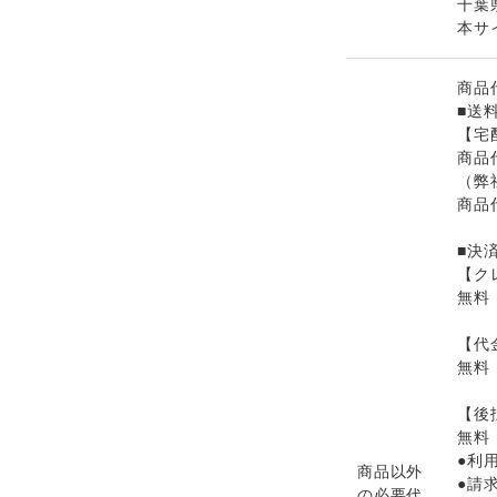
千葉
本サ
商品
■送
【宅
商品
（弊
商品
■決
【ク
無料
【代
無料
【後
無料
●利
商品以外
●請
の必要代