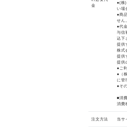
●(
金
い場
●商
せん
●代
与信
込下
提供
株式
提供
提供
●ご
●（
に管
●そ
■消
消費
注文方法
当サ