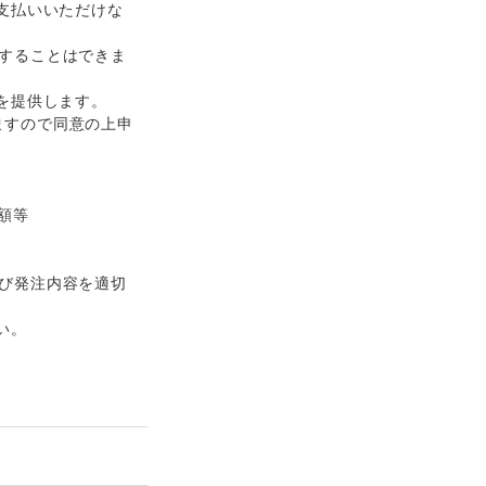
支払いいただけな
することはできま
を提供します。
ますので同意の上申
額等
び発注内容を適切
い。