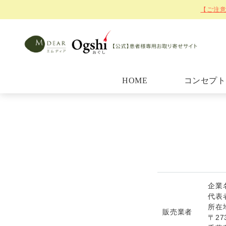
【ご注意
HOME
コンセプト
企業名
代表
所在
販売業者
〒27